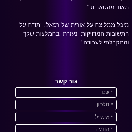
מאוד מהטארוט."
מיכל ממליצה על אורית של רפאל: "תודה על
התשובות המדויקות, נעזרתי בהמלצות שלך
והתקבלתי לעבודה."
שרה ממליצה על אורית של רפאל: "כל פעם שאת פותחת לי בקלפים אני מרגישה שלווה, אני מרגישה שאני יודעת את הדרך שלי."
רעות ממליצה על אורית של רפאל: "יש! אני מתחתנת, אם לא היית מרגיעה אותי אני לא בטוחה שהייתי מגיעה לרגע השמח הזה."
צור קשר