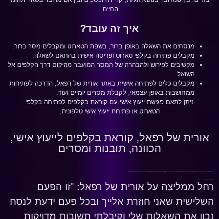
החיים.
איך זה עובד
?
מנסחים את השאלה באופן ברור, בשפת הטארוט ומקבלים מסר ברור.
מקבלים פתיחה בקלפי טארוט ופריסה אישית בהתאם לשאלה.
מקשיבים לפירוש ולהבהרה של המסר המועבר מהיקום דרך הקלפים אל
השואל.
מקבלים כלים לפתיחה אישית באתר אורית של רפאל, הדרכה לפתיחות
ממחושבות באופן עצמאי, לקבלת מסרים יומיים ועוד.
ניתן לתאם פגישת ייעוץ אישי עם קוראת בקלפים לפתיחה בקלפי
הטארוט או פתיחת ייעוץ אישי טלפונית.
אורית של רפאל, קוראת בקלפים לייעוץ אישי,
הכוונה, תובנות ומסרים
הפתיחה בייעוץ האישי הוא תהליך שמטרתו הנחיה, ליווי, הדרכה והכוונה מקצועית עם קוראת בקלפים עבור האדם כך שיוכל למצות עצמו ולהגיע למקום של עוצמה, דרך הכרות עצמית ומיצוי של יכולותיו. בעזרת קלפי הטארוט ניתן לבנות דרך ותהליך המקנה כלים לשינוי, ולהתמודדות יומיומית עם השיעורים שהחיים מציבים בפני השואל.
קלפי הטארוט משמשים כלי להסתכלות פנימה. הפתיחה היא כלי להבנת מרכיבי האישיות והפוטנציאל בדרך להגשמה עצמית ולהתפתחות אישית ורוחנית. דרך השאלה הנשאלת, ערבוב הקלפים גורם להם להסתדר על פי מהלך חייו של השואל באותו רגע נתון, כשהקלפים נפתחים זו הדרך של היקום להעביר מסר אל השואל בנוגע לשאלה שנשאלה.
קוראת בקלפים המלצות של לקוחות
רחל ממליצה על אורית של רפאל: "זו הפעם
השלישית שאני חוזרת אלייך ובכל פעם ידעת לנסח
נכון את השאלות שלי וקיבלתי תשובות מדויקות