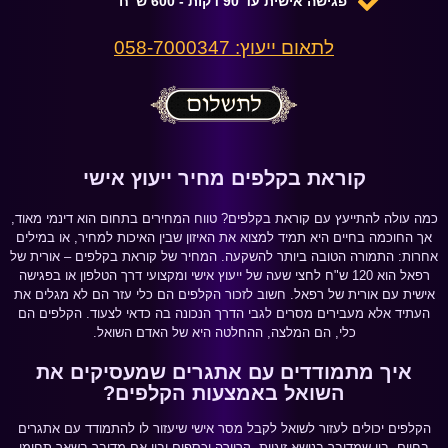
פגישה אישית עד 90 דקות - 600 ש"ח
לתאום ייעוץ: 058-7000347
קוראת בקלפים מחיר ייעוץ אישי
כמה עולה להתייעץ עם קוראת בקלפים? טווח המחירים בתחום הוא דינמי מאוד,
אך החוכמה בחיים היא תמיד למצוא את האיזון שבין האיכות למחיר, או במילים
אחרות: התמורה הטובה ביותר להשקעה. המחיר של קוראת בקלפים – אורית של
רפאל הוא 120 ש"ח לחצי שעה של ייעוץ אישי ומקצועי דרך הטלפון או בפגישה
אישית עם אורית של רפאל. חשוב לזכור הקלפים הם כלי עזר הם לא מגלים את
העתיד אלא מעבירים מסרים לגבי הדרך הנכונה בה כדאי לצעוד. הקלפים הם
כלי, הם המלצה, ההחלטה היא של האדם השואל.
איך מתמודדים עם אתגרים שמעסיקים את
השואל באמצעות הקלפים
?
הקלפים יכולים לעזור לשואל לקבל מסר אישי שיעזור לו להתמודד עם אתגרים
בחיים. בין שמדובר בנושא זוגיות, קריירה וכספים ובין אם מדובר בשאר תחומי