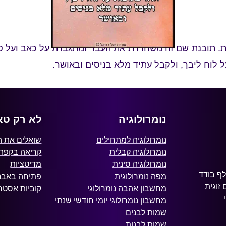
ייל
"יהיו ידיך לעזרני"
 תובנת שם זה משחררת את העבר ומתגברת על כאב ועל סבל
ל לוח ליבך, ולקבל עתיד מלא בניסים ובאושר.
נומרולוגיה
לא רק טא
נומרולוגיה למתחילים
שואלים את 
נומרולוגיה קבלית
קריאה בקפה
נומרולוגיה סינית
מדיטציות
ף בודד
מפה נומרולוגית
פתיחה באבני
זוגית
מחשבון אהבה נומרולוגי
קוביות אסטרו
מחשבון נומרולוגי יומי חודשי שנתי
שמות לבנים
שמות לבנות