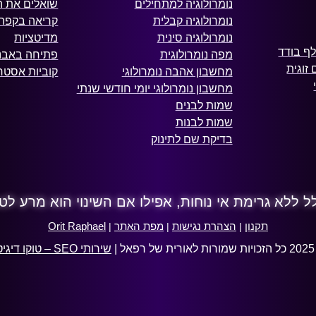
נומרולוגיה למתחילים
שואלים את 
נומרולוגיה קבלית
קריאה בקפה
נומרולוגיה סינית
מדיטציות
ף בודד
מפה נומרולוגית
פתיחה באבני
זוגית
מחשבון אהבה נומרולוגי
קוביות אסטרו
מחשבון נומרולוגי יומי חודשי שנתי
שמות לבנים
שמות לבנות
בדיקת שם לתינוק
לל ללא גרימת אי נוחות, אפילו אם השינוי הוא מרע לטו
תקנון
הצהרת נגישות
מפת האתר
Orit Raphael
|
|
|
פאל |
שירותי SEO – טוקו דיגיטל