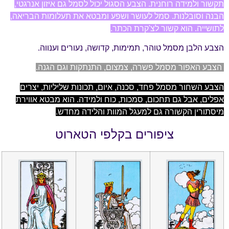
תקשור ולמידה רוחנית. הצבע הסגול יכול לסמל גם איזון אנרגטי,
הבנה וסובלנות. סמל לעושר ושפע ומבטא את תעלומות הבריאה,
לתושייה. הוא קשור לצ'קרת הכתר.
הצבע הלבן מסמל טוהר, תמימות, קדושה, נעורים וענווה.
הצבע האפור מסמל פשרה, צמצום, התנתקות וגם הגנה.
הצבע השחור מסמל פחד, סכנה, איום, תכונות שליליות, יצרים
אפלים, אבל גם תחכום, סמכות, כוח ולמידה. הוא מבטא אווירת
מיסתורין הקשורה גם למעגל המוות והלידה מחדש.
ציפורים בקלפי הטארוט