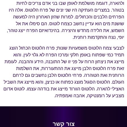
ולהארה, דוגמה מושלמת לאופן שבו בני אדם צריכים לחיות
בטוהר. במצרים העתיקה היו שני זנים של פרח הלוטוס. אלה היו
הפרחים הלבנים והכחולים. למרות שהזן האחרון היה למעשה
שושנת מים הוא עדיין נחשב כצמח לוטוס. הם סימלו את אל
השמש, את הלידה מחדש והיצירה. בהינדואיזם הפרח ייצג טוהר,
יופי, נצח והתקדמות רוחנית.
לצבעי צמח הלוטוס משמעויות שונות; פרח הלוטוס הכחול הוצג
תמיד כמי שפתוח באופן חלקי ומרכז הפרח לא גלוי לעין. והוא
מייצג את ניצחון הרוח על פני זו של התובנה, הידע וההבנה. לעומת
זאת פרח הלוטוס הלבן מייצג את ההתעוררות, את השלמות
הרוחנית ואת הטוהרה. פרחי הלוטוס הלבן נחשבים גם לרחם
העולם. הלוטוס הסגול מוצג כפתוח או כניצן, והוא מייצג את השביל
האצילי להארה. הלוטוס הוורוד מייצג את בודהה עצמו. לוטוס אדום
מצביע על רומנטיקה, אהבה ואמפתיה.
צור קשר