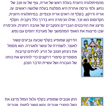
מהמיתולוגיה היוונית בעלת ראש של אריה, גוף של עז וזנב של
נחש, ולפי גרסה אחרת היא מפלצת בעלת שלושה ראשים: עז,
אריה ודרקון. בקלף זה רואים אריה וכנפיים. במיתולוגיה היוונית,
הקדוסוס הוא זכר, ואילו הכימרה היא בדרך כלל ניקבית. הקלף
מייצג את ההיבטים הגבריים והנקביים של אהבה רוחנית, והכימרה
שבו מייצגת את האופי המתמשך של מערכת יחסים עם נפש.
הדרקון שמופיע בקלף שבעה גביעים קשור
לאוצר, לשמירה על עושר ולאגירה. הוא מסמל
את ניצחון הטוב על הרע. לעיתים קרובות
מסופרים סיפורי דרקונים כדי להדגיש את כוחה
של הגבורה ושל עשיית הדבר הנכון.
התן אנוביס שמופיע בקלף גלגל המזל מייצג את
האל המצרי אנוביס, והוא קשור למוות. אנוביס