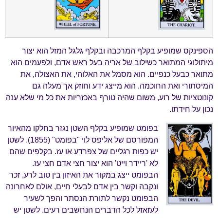
הספינקס שמופיע בקלף המרכבה ובקלף גלגל המזל הוא יצור
מיתולוגי המתואר כשילוב של אריה בעל ראש אדם, ולפעמים הוא
מתואר כבעל כנפיים. הוא מסמל את האלוהי, את האצולה, את
המיסתורי ואת החוכמה. הוא מייצג ידע וחוזק אך מעלה גם
קונוטציות של רוע, משום שהיה טורף באכזריות את כל מי שלא ענה
נכון על חידתו.
בפומט שמופיע בקלף השטן נגזר בחלקו מהאיור
המפורסם של אליפס לוי "בפומט" (1855). לשטן
יש כפות רגליים של צפרדע או עז. בקלפים שהם
לא 'ריידר וייט' הוא יצור חצי אדם חצי עז.
הבפומט ייצג במקור את האיזון בין טוב לרע, זכר
ונקבה וקשר בין אדם לבעלי חיים, אולם לאחרונה
הבפומט נקשר לתורת הנסתר והפך לשעיר
לעזאזל לכל הדברים הנחשבים רעים. לשטן יש