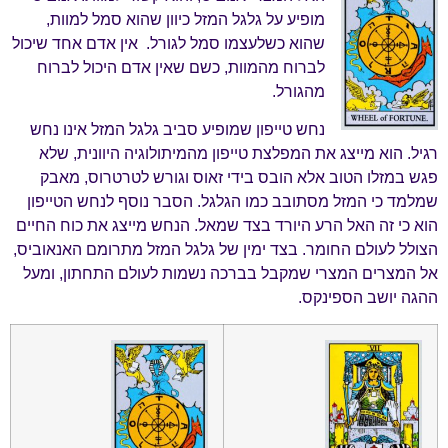
מופיע על גלגל המזל כיוון שהוא סמל למוות,
שהוא כשלעצמו סמל לגורל. אין אדם אחד שיכול
לברוח מהמוות, כשם שאין אדם היכול לברוח
מהגורל.
נחש טייפון שמופיע סביב גלגל המזל אינו נחש
רגיל. הוא מייצג את המפלצת טייפון מהמיתולוגיה היוונית, שלא
פגש במזלו הטוב אלא הובס בידי זאוס וגורש לטרטרוס, מאבק
שמלמד כי המזל מסתובב כמו הגלגל. הסבר נוסף לנחש הטייפון
הוא כי זה האל הרע היורד בצד שמאל. הנחש מייצג את כוח החיים
הצולל לעולם החומר. בצד ימין של גלגל המזל מתרומם האנאוביס,
אל המצרים המצרי שמקבל בברכה נשמות לעולם התחתון, ומעל
ההגה יושב הספינקס.