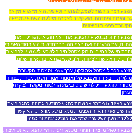
הצבע הצהוב קשור לשפע, לאנרגיה ולאושר. הוא מייצג אומץ אך
גם זהירות ופחדנות. הוא קשור לצ'קרת מקלעת השמש שמביאה
תקשורת פנימית וחיצונית.
הצבע הירוק מבטא את הטבע, את הצמיחה, את הגדילה, את
החיים, את הרעננות ואת הצמיחה. ההתחדשות היא הסוד האמיתי
והבסיסי של החיים. הירוק מסמל חיבור לשפע, לשגשוג, לבריאות
ולריפוי. הוא קשור לצ'קרת הלב שמייצגת אהבה, איזון ושלום.
הצבע הכחול מסמל אינטלקט, ערך עצמי וסמכות, תקשורת
מילולית והבעה. הוא צבע של נאמנות, אמון, השגת מטרות בצורה
מסודרת ורגועה, יכולת שיפוט וביצוע החלטות. מקושר לצ'קרת
הגרון.
צבע האינדיגו מסמל אפשרות להגיע לתודעה גבוהה, להגביר את
החושים ואת הראייה הפנימית ממקום של מודעות. הוא קשור
לצ'קרת העין השלישית שמייצגת אוביקטיביות וחוכמה.
הצבע הסגול מייצג רוחניות, מסמל ריפוי, ראיית הנולד, אינטואיציה,