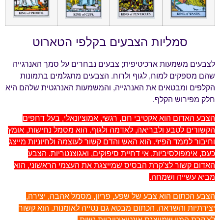
סמליות הצבעים בקלפי הטארוט
לצבעים משמעות ארכיטיפית; צבעים נבחרים על סמך האנרגייה
שהם מספקים למוח, לגוף ולרוח. הצבעים מתגלמים בתמונות
הקלפים ומבטאים את האנרגייה, והמשמעות האנרגטית שלהם היא
חלק מפירוש הקלף.
הצבע האדום הוא אקטיבי חם, רגשי, אמוציונאלי, בעל דחפים
הקשורים לטבע ולבריאה, לאדמה ולגוף. הוא מסמל נחישות, אומץ
וחיבור לממד הפיזי. הוא האש והדם קשור לעוצמה ולחיוניות מייצג
כעס, אימפולסיביות, אי דחיית סיפוקים, ואגוצנטריות. הצבע
האדום קשור לצ'קרת הבסיס שמייצגת את העצמי הראשוני, הוא
מביא עשייה ושמחה.
הצבע הכתום הוא צבע של שפע, פריון, מסמל אהבה, יצירה,
יצירתיות והשראה. הכתום מבטא גם נטייה לאומנות. הוא קשור
לצ'קרת המין שמייצגת אינטואיטיביות נשית.