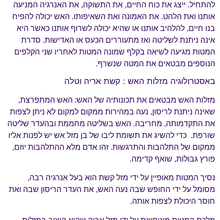
להתחיל. ייצג את כוח החיים, את התשוקה, את האנרגיה המניעה
אותנו ואת הלהט. את האמונה ואת השאיפותו. האש יכולה להפיח
בנו חיים, להלהיב אותנו או שהיא יכולה לשרוף אותנו כאשר היא
אינה ניתנת לשליטה ואז מתעוררים הכעס או האדישות. סדרת
המטות מגיעה לשיאה בקלף שמונה המטות לאחריו שני הקלפים
הנוספים מבטאים את המטה שנשרף.
באסטרולוגיה מזלות האש : קשת אריה וטלה
מזלות האש מבטאים את תכונותיה של האש: האש המתפרצת,
שאינה ניתנת לריסון, נעה במהירות ממקום למקום לא ניתן לצפות
את התקדמותה, מחריבה. האש בשליטה מחממת ובהעדר שליטה
שורפת. כדי להשיג את תשומת ליבו של בן מזל אש יש לפנות אליו
ממקום של התלהבות והתרגשות. זהו אדם מלא ההתלהבות יוזם,
פורץ גבולות, שואף קדימה.
נסיך המטות מאופיין על ידי מזל קשת הוא בעל אנרגיה רבה,
מסומל על ידי החופש שבה נעה האש, את העדר הריסון שבה ואת
חוסר היכולת לצפות אותה.