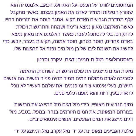
המחסומים לוותר על הכעס, על האגו ועל הכאב. אלמנט זה הוא
שפורץ חסימות ומחזיר לאדם את האמון בעצמו. כאשר מתקבל
קלף מסדרת הגביעים האדם תקוע, אתגר חוסם את הזרימה בחייו.
כאשר האלמנט מאוזן נמצא זרימה ושמחה והתרגשות ויכולת
להתקדם, בלי להסתכל לעבר. כאשר האלמנט אינו מאוזן נמצא
באדם פחדים, חוסר בטחון, חוסר אמונה, תקיעות בעבר, יובש. כדי
להשיג את תשומת ליבו של בן מזל מים נפנה אל הרגשות שלו.
באסטרולוגיה מזלות המים: דגים, עקרב וסרטן
מזלות המים מייצגים את עולם הרגשות. השתנות, התאמה
לסביבה לאדם ממזלות המים תמיד תהיה פנייה רגשית. הם אנשים
רגישים, בעלי אינטואיציה ומופנמים. את עולמם העשיר לא נוכל
לראות בעין, היות והוא מופנה כלפי פנים.
נסיך הגביעים מאופיין בידי מזל דגים מזל המייצג את הרגשות
בצורתם המאוזנת, את המים הזורמים בנהר, במפל, בטבע. מזל
דגים מייצג את המים הגועשים. אנשים אינטואיטיביים.
מלכת הגביעים מאופיינת על ידי מזל עקרב מזל המיוצג על ידי