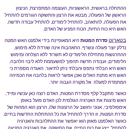
ההתחלה בראשית, הראשוניות, העוצמה המתפרצת. הניצוץ
הראשון של הפעולה, מבטא את הרצון והתשוקה הגורמים להתחיל
את הפעולה, להתאהב, להתחיל לימודים, להתחיל עבודה חדשה.
האש היא כוח החיות, הכוח המניע של האדם.
בטארוט
סדרת המטות
היא המאופיינת בידי אלמנט האש המטה
נדלק יוצר פעולה ונשרף. התאהבות אינה שורדת ללא מימוש,
ההתרגשות מתחילת הלימודים לא תשרוד ללא הצלחה ומימוש
הלימודים, ועבודה חדשה תהפוך למשעממת ללא ליבוי הלהבה.
האש היא הבלתי נתפס והבלתי ניתן לתיאור. האגדה מספרת כי
האש היא מתנת האלים ואכן אפשר לראות בלהבה את הכמיהה
המתמדת למעלה אל מקורה הגבוה יותר.
כאשר מתקבל קלף מסדרת המטות, האדם רוצה כאן עכשיו ומייד,
האש מיצגת את האנרגיה הגולמית לכן האדם פועל באופן
אימפולסיבי, אנוכי וחושב על הרצונות שלו, הרצון הוא המהות של
סדרת המטות. זו הדרך להתחיל את כל ההתחלות החדשות בחיים.
כאשר האלמנט מאוזן הוא יאפשר את ההתלהבות והאנרגיה
להתחיל. ייצג את כוח החיים, את התשוקה, את האנרגיה המניעה