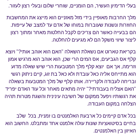
בעלי הדימיון העשיר, הם הומניים, שוחרי שלום ובעלי רצון לעזור.
מלך החרבות מאופיין בידי מזל מאזניים הוא מייצג את המחשבות
החוזרות ונשנות שעוברות במוחו של אדם עד למצב של עייפות.
הם בבעייה כאשר הם צריכים לקבל החלטות מאחר ומתוך רצון
ליצור שיווי משקל הם לא מגיעים להחלטה.
בקריאת טארוט אם נשאלת השאלה "האם הוא אוהב אותי?" ויוצא
קלף אס הגביעים, אס המים הרי שכן, הוא אוהב הוא מרגיש אמון
וזרימה, אך אם יוצא קלף מלך המטבעות הרי שיש שאלה מדוע
הוא מתייחס אליה כאל עובדת ולא כאל בת זוג, קיים ניתוק רגשי
ובריחה לעבודה ולקריירה. אותו קלף של מלך המטבעות בשאלה
"האם אצליח בעבודתי?" יהיה מתאים מאחר וכל עוד האדם יפריד
את רגשותיו ויפעל ממקום של חשיבה עינינית והשגת מטרות תהיה
הצלחה במקום העבודה.
בכל אדם קיימים כל ארבעת האלמנטים בו זמנית, בכל שלב
בחיים בסיטואציות שונות עולה אלמנט אחד ומתבלט. החשוב הוא
האיזון בין האלמנטים.