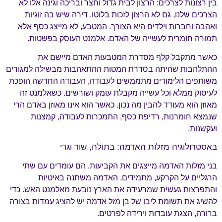
בין רצונות לצרכים: הרצון לבית גדול וחצר ובריכה וגינה אלו לא
הצרכים שלנו, גם לא הרצון לזכות בלוטו. דירה שיש בה זוגיות
ואהבה וחברות וילדים היא הצורך. המטבע, לא מייצג כסף אלא
תמורה חומרית לעשייה של האדם. אלמנט העוסק בפשטות.
כאשר מתקבל קלף מסדרת המטבעות האדם מיישם את
ההתלהבות שהיתה בסדרת המטות ההתאהבות מבשילה למגורים
משותפים הלימודים מתממשים לעבודה, העבודה החדשה הופכת
לעיסוק ממלא וכל עשייה מקבלת עומק ושורשים. כשאלמנט זה
מאוזן הוא מעודד להבין מה נכון. כאשר הוא אינו מאוזן באדם הרי
שנמצא חומרנות, רדיפת כסף, התמכרות לעבודה, קמצנות
ועקשנות.
באסטרולוגיה מזלות האדמה: בתולה, שור וגדי
בני מזלות האדמה מייצגים את הקביעות. הם עומדים עם שתי
הרגליים על הקרקע, מתמידים. האדמה משתנה באיטיות
והתפרצות געשית שמרעידה את הארץ נובעת מאלמנט האש. כדי
להשיג את תשומת ליבו של בן מזל אדמה יש להציג עמדות בצורה
ברורה, הצגת עובדות וירידה לפרטים.