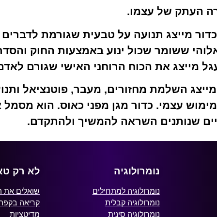
רה העתק של עצמו.
כדור מייצג תנועה על טבעית שגורמת לדברים ל
אלוהי ששומר שכול ינוע באמצעות החוק והסדר 
עגל מייצג את הכוח הרוחני האישי שגורם לאד
 מייצג השלמת מחזורים, מעבר, פוטנציאל ותנ
מוש עצמי. כדור מגן מפני כאוס. הוא מסמל 
ם שנותנים השראה להמשיך ולהתקדם.
נומרולוגיה
לא רק טא
נומרולוגיה למתחילים
שואלים את 
נומרולוגיה קבלית
קריאה בקפה
נומרולוגיה סינית
מדיטציות