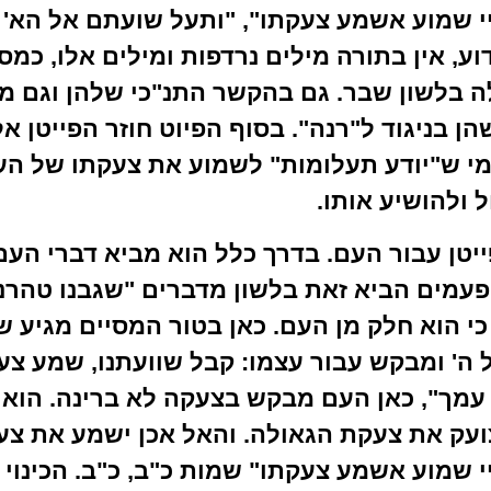
י שמוע אשמע צעקתו", "ותעל שועתם אל הא' 
ידוע, אין בתורה מילים נרדפות ומילים אלו, כמס
ה בלשון שבר. גם בהקשר התנ"כי שלהן וגם מ
ן בניגוד ל"רנה". בסוף הפיוט חוזר הפייטן א
י ש"יודע תעלומות" לשמוע את צעקתו של הע
 ולהושיע אותו.
יטן עבור העם. בדרך כלל הוא מביא דברי העם
עמים הביא זאת בלשון מדברים "שגבנו טהרנו 
י הוא חלק מן העם. כאן בטור המסיים מגיע שי
 ה' ומבקש עבור עצמו: קבל שוועתנו, שמע צעק
 עמך", כאן העם מבקש בצעקה לא ברינה. הוא 
צועק את צעקת הגאולה. והאל אכן ישמע את צעק
 שמוע אשמע צעקתו" שמות כ"ב, כ"ב. הכינוי ל