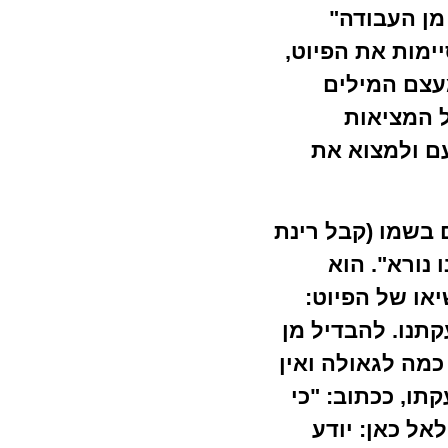
מן העבודה"
יימות את הפיוט,
עצם המילים
ל המציאות
ם ולמצוא את
 בשמו (קבל רינת
נורא". הוא
או של הפיוט:
תנו. להבדיל מן
כמה לגאולה ואין
תו, ככתוב: "כי
אל כאן: יודע