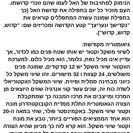
הנימוק למחויבות של האל לעמו שהם זוכרי קדושתו.
העם מזכיר כל יום בתפילה את קדושת האל (כך
בתפילת שמונה עשרה המתפללים קוראים את
"נקדישך ונעריצך" קטע הקדושה ומכריזים שם: "קדוש,
קדוש, קדוש").
גיאומטריה מקודשת:
לשיווי משקל וקטור יש אותו שטח פנים כמו לכדור, אך
עדיין אינו מכיל נפח, כלומר, הוא מכיל כלום. למערכת
הווקטור שיווי משקל יש 12 קודקודים, שמונה פנים
משולשים, 24 קצוות ו 32 מישורים. זהו שיווי משקל כל
כיווני מבחינה סמלית ופיזית. שיווי המשקל הווקטוריאלי
לשדה כוח זה, שנים עשר קווי אנרגיה שווים היוצאים מן
המרכז ומייצבים את מרכז המבנה כך שמתקבלת
הצורה הגאומטרית התלת ממדית הקובוקטהדרון מונח
וקטור שיווי משקל. באקמינסטר פולר, שחי במאה ה-20
הוא אחד הממציאים הפוריים ביותר, טבע את מונח
וקטור שיווי משקל. הוא קרא לזה כך מכיוון שהיא הצורה