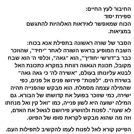
החיבור לעץ החיים:
ספירת יסוד
הכוח שמאפשר לאידאות האלוהיות להתגשם
במציאות.
הסבר של שורה ראשונה בתפילת אנא בכוח:
השבח המופיע בראש השורה לאחר "יחיד", שהוזכר
כבר ב"דורשי יחודיך", הוא "גאה", וכלפי ה' הוא שבח
מקובל, תכונת הגאווה רווחת במקרא כתכונת האל
לבטא עליונותו בעולם, "אשירה לה' כי גאה גאה"
בשירת הים. "לפנות" פירושו פנים אל פנים, כפי
שהמילה עצמה מסמלת. הוא מבקש שהפנייה תהיה
ישירה, כמי שזוכר בפועל את קדושתו של הבורא. גם
המילה ישועה היא לשון פנייה, כמו "ואל קין ואל מנחתו
לא שעה". לפנות ולהושיע פירושם לגאול את האדם,
וזה מה שהוא מבקש לקראת סופו של הפיוט.
הפייטן קורא לאל לפנות לעמו להקשיב לתפילות העם.