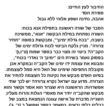
החיבור לעץ החיים:
ספירת חסד
אהבה, נתינה ושפע אלוהי ללא גבול
הסבר של שורה ראשונה בתפילת אנא בכוח:
השורה נפתחת במילת הבקשה "אנא", ממשיכה
בשבח, "בכח גדלת ימינך", ומבקשת בסופה "תתיר
צרורה". מניין נלקח הביטוי לכוח גדולת ימינו של
הקב"ה? ביטוי זה מצוי כבר בספר שמות (ט"ו,ו)'
בפסוק נאמר בשירת הים "ימינך ה' נאדרי בכוח",
ומבטא את עצמת ידו ימינו של הקב"ה ובמקרא אכן
מקובלת התפיסה שימינו של האל היא סמל לעוצמתו.
בפיוט האדם מבקש את נקיטת כל העוצמה להתיר את
הצרורה. מדוע עם ישראל נקרא צרורה? יש לכך שתי
אפשרויות: הראשונה היא שצרור הוא אסור וקשור והוא
מבקש שהקב"ה יתיר את מאסרי הגלות והרוח מעליו;
השנייה מדברת על אישה עגונה הנמצאת במצב של
כבלים בלתי נראים, כמאמר בספר שמואל ב (כ', ג'),