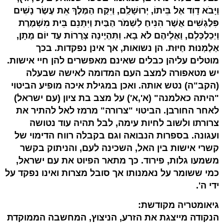
וַיָּבֹא דָוִד אֶל בֵּיתוֹ, יְרוּשָׁלִַם, וַיִּקַּח הַמֶּלֶךְ אֵת עֶשֶׂר נָשִׁים
פִּלַגְשִׁים אֲשֶׁר הִנִּיחַ לִשְׁמֹר הַבַּיִת וַיִּתְּנֵם בֵּית מִשְׁמֶרֶת
וַיְכַלְכְּלֵם, וַאֲלֵיהֶם לֹא בָא. וַתִּהְיֶינָה צְרֻרוֹת עַד יוֹם מֻתָן,
אַלְמְנוּת חַיּוּת. הן נשואות, אך אינן נפקדות. בכך
מוטלים עליהן כבלים שאינם מאפשרים להן חיי אישות.
יש מטאפורה למצב העם המדומה לאישה שבעלה
(הקב"ה) נטש אותה. ואכן במגילת איכה מופיע הביטוי
"היתה כאלמנה" (א',א') על מצב בת ציון (עם ישראל)
לאחר החורבן. הביטוי "צרורה" מרמז לאל להתיר את
צרורתו ולשוב לחיות עימה, לבל תהיה עוד נטושה
ועגונה. בספרות הנבואה וגם בקבלה רווח הדימוי של
קשרי אישות בין האל, השכינה לעם, והניתוק בקשר
משמעו גלות, פירוד. כך מתאר הפיוט את עם ישראל,
כמי ששומר על נאמנותו אך סובל מצרות ואינו נפקד על
ידי ה'.
גיאומטריה מקודשת:
הנקודה מייצגת את הזרע, הניצוץ, המחשבה הממוקדת